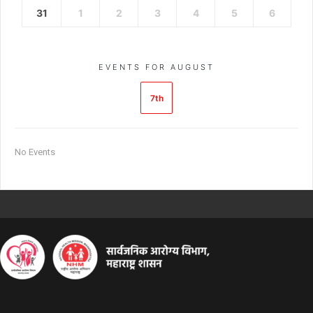
31
1
2
3
4
5
6
EVENTS FOR AUGUST
7th
No Events