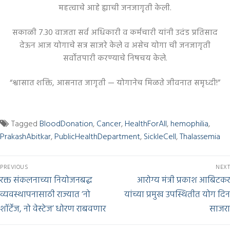
महत्वाचे आहे ह्याची जनजागृती केली.
सकाळी 7.30 वाजता सर्व अधिकारी व कर्मचारी यांनी उदंड प्रतिसाद
देऊन आज योगाचे सत्र साजरे केले व असेच योगा ची जनजागृती
सर्वोतपारी करण्याचे निषचय केले.
“श्वासात शक्ति, आसनात जागृती — योगानेच मिळते जीवनात समृध्दी!”
Tagged
BloodDonation
,
Cancer
,
HealthForAll
,
hemophilia
,
PrakashAbitkar
,
PublicHealthDepartment
,
SickleCell
,
Thalassemia
PREVIOUS
NEXT
रक्त संकलनाच्या नियोजनबद्ध
आरोग्य मंत्री प्रकाश आबिटकर
व्यवस्थापनासाठी राज्यात ‘नो
यांच्या प्रमुख उपस्थितीत योग दिन
शॉर्टेज, नो वेस्टेज’ धोरण राबवणार
साजरा