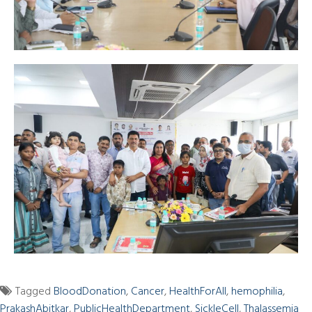
Tagged
BloodDonation
,
Cancer
,
HealthForAll
,
hemophilia
,
PrakashAbitkar
,
PublicHealthDepartment
,
SickleCell
,
Thalassemia