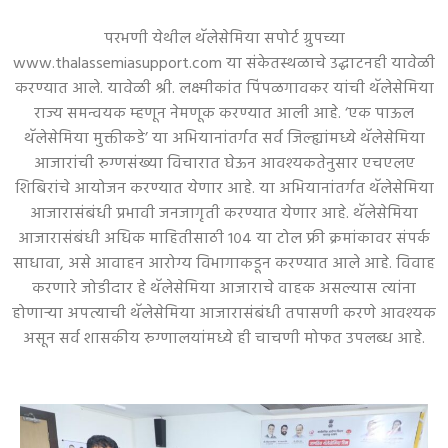
परभणी येथील थॅलेसेमिया सपोर्ट ग्रुपच्या
www.thalassemiasupport.com या संकेतस्थळाचे उद्घाटनही यावेळी
करण्यात आले. यावेळी श्री. लक्ष्मीकांत पिंपळगावकर यांची थॅलेसेमिया
राज्य समन्वयक म्हणून नेमणूक करण्यात आली आहे. ‘एक पाऊल
थॅलेसेमिया मुक्तीकडे’ या अभियानांतर्गत सर्व जिल्ह्यांमध्ये थॅलेसेमिया
आजारांची रुग्णसंख्या विचारात घेऊन आवश्यकतेनुसार एचएलए
शिबिरांचे आयोजन करण्यात येणार आहे. या अभियानांतर्गत थॅलेसेमिया
आजारासंबंधी प्रभावी जनजागृती करण्यात येणार आहे. थॅलेसेमिया
आजारासंबंधी अधिक माहितीसाठी १०४ या टोल फ्री क्रमांकावर संपर्क
साधावा, असे आवाहन आरोग्य विभागाकडून करण्यात आले आहे. विवाह
करणारे जोडीदार हे थॅलेसेमिया आजाराचे वाहक असल्यास त्यांना
होणाऱ्या अपत्याची थॅलेसेमिया आजारासंबंधी तपासणी करणे आवश्यक
असून सर्व शासकीय रुग्णालयांमध्ये ही चाचणी मोफत उपलब्ध आहे.