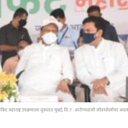
िट महाराष्ट्र उपक्रमाला सुरुवात मुंबई, दि. ७ : आरोग्यदायी जीवनशैलीचा अव