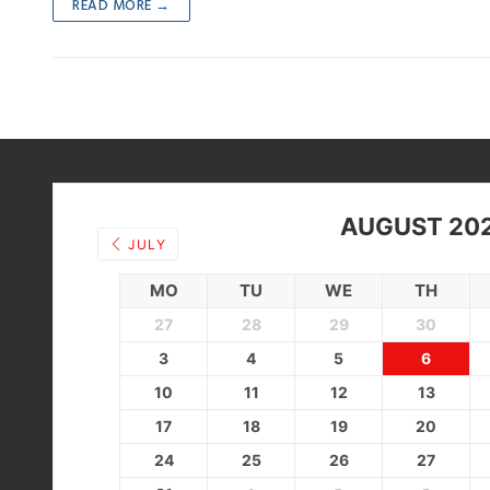
READ MORE →
AUGUST 20
JULY
MO
TU
WE
TH
27
28
29
30
3
4
5
6
10
11
12
13
17
18
19
20
24
25
26
27