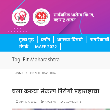
BUTTON
मुख्य पृष्ठ
ब्लॉग
आमच्या विषयी
नागरिकांच
संपर्क
MAFF 2022
Tag:
Fit Maharashtra
HOME
FIT MAHARASHTRA
चला करुया संकल्प निरोगी महाराष्ट्राचा
APRIL 7, 2022
AROGYA
0 COMMENTS