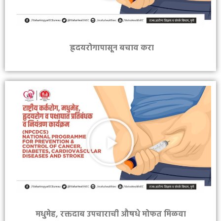
ह्रदयरोगापासून बचाव करा
मधुमेह, रक्तदाब उपचाराची औषधे मोफत मिळवा