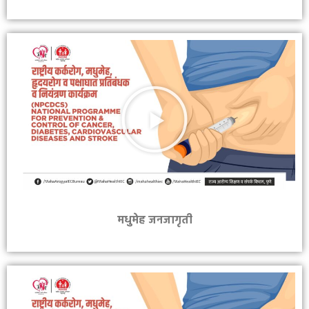
मधुमेह जनजागृती