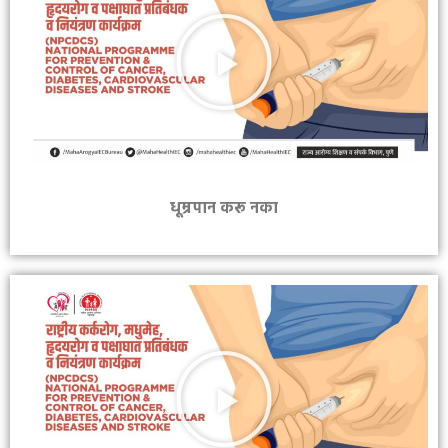
धूम्रपान करू नका